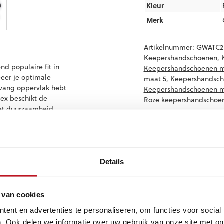
Kleur
Merk
Artikelnummer:
GWATC2
Keepershandschoenen
,
nd populaire fit in
Keepershandschoenen m
eeer je optimale
maat 5
,
Keepershandsch
 vang oppervlak hebt
Keepershandschoenen m
ex beschikt de
Roze keepershandschoe
met duurzaamheid.
van maat 5 t/m 11
n:
Details
 foam for exceptional
go and 4 mm of German
 van cookies
ent en advertenties te personaliseren, om functies voor social
. Ook delen we informatie over uw gebruik van onze site met on