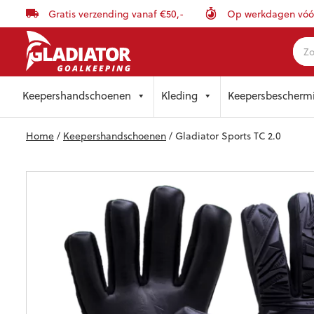
Gratis verzending vanaf €50,-
Op werkdagen vóór 
Skip
Keepershandschoenen
Kleding
Keepersbescherm
to
content
Home
/
Keepershandschoenen
/ Gladiator Sports TC 2.0