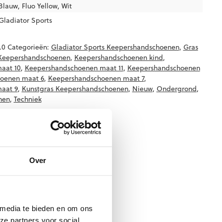
Blauw
,
Fluo Yellow
,
Wit
Gladiator Sports
.0
Categorieën:
Gladiator Sports Keepershandschoenen
,
Gras
Keepershandschoenen
,
Keepershandschoenen kind
,
aat 10
,
Keepershandschoenen maat 11
,
Keepershandschoenen
oenen maat 6
,
Keepershandschoenen maat 7
,
aat 9
,
Kunstgras Keepershandschoenen
,
Nieuw
,
Ondergrond
,
nen
,
Techniek
Over
 media te bieden en om ons
ze partners voor social