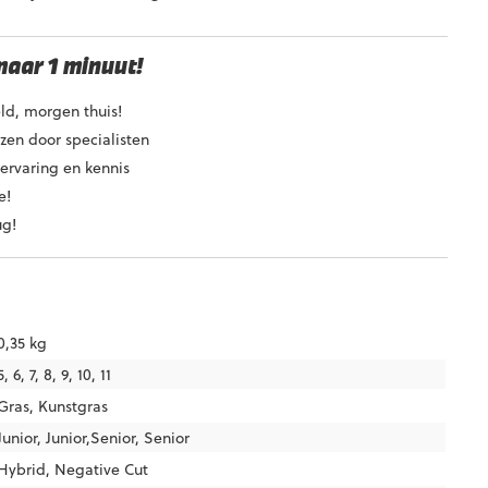
maar 1 minuut!
ld, morgen thuis!
en door specialisten
ervaring en kennis
e!
ug!
0,35 kg
5, 6, 7, 8, 9, 10, 11
Gras
,
Kunstgras
Junior
,
Junior,Senior
,
Senior
Hybrid
,
Negative Cut