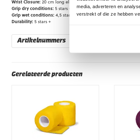
Wrist Closure:
20 cm long elastic strap
media, adverteren en analys
Grip dry conditions:
5 stars +
verstrekt of die ze hebben v
Grip wet conditions:
4,5 stars
Durability:
5 stars +
Artikelnummers
EAN code
Eigenschappen
Gerelateerde producten