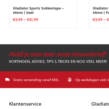
Gladiator Sports Sokkentape –
Gladiator
45mm | Geel
45mm | P
€
3,99
–
€
31,99
€
3,99
–
Dit
Dit
product
product
heeft
heeft
meerdere
meerdere
variaties.
variaties.
Deze
Deze
Meld je aan voor onze nieuwsbrief!
optie
optie
KORTINGEN, ADVIES, TIPS & TRICKS EN NOG VEEL MEER!
kan
kan
gekozen
gekozen
worden
worden
op
op
Gratis verzending vanaf €50,-
Op werkdagen vóór 23
de
de
productpagina
productpa
Klantenservice
Gladiat