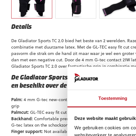
Details
De Gladiator Sports TC 2.0 bied het beste van 2 werelden. Raze
combinatie met duurzame latex. Met de GL-TEC easy fit cut cr
pasvorm die strak om de hand zit maar waar je wel een groter
dan met een negative cut. Door de 4 mm G-tec contact 21W lat
Gladiator Sports TC 2.0 over fantastische grip in combinatie 
De Gladiator Sports TC 2.0 is verkrijgbaar 
en beschikt over de volgende eigenschappe
Toestemming
Palm:
4 mm G-tec new-contact 21W latex plus 4 mm of backing
grip
Palmcut:
GL-TEC easy fit cut with wrapped thumb
Backhand:
Comfortable prene body with silicone injected lo
Deze website maakt gebruik
G-tec latex on the schockzone
We gebruiken cookies om cont
Finger support:
Not available for this glove
websiteverkeer te analyseren