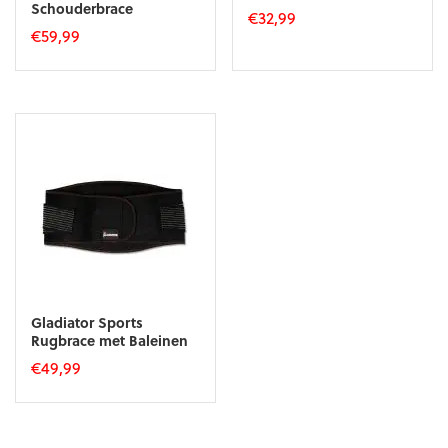
Schouderbrace
€
32,99
€
59,99
Dit
product
heeft
meerdere
variaties.
Deze
optie
kan
gekozen
worden
op
de
productpagina
Gladiator Sports
Rugbrace met Baleinen
€
49,99
Dit
product
heeft