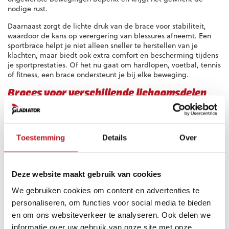
nodige rust.
Daarnaast zorgt de lichte druk van de brace voor stabiliteit,
waardoor de kans op verergering van blessures afneemt. Een
sportbrace helpt je niet alleen sneller te herstellen van je
klachten, maar biedt ook extra comfort en bescherming tijdens
je sportprestaties. Of het nu gaat om hardlopen, voetbal, tennis
of fitness, een brace ondersteunt je bij elke beweging.
Braces voor verschillende lichaamsdelen
In ons assortiment vind je een uitgebreid aanbod sportbraces
van het merk Gladiator Sports. Deze braces bieden
ondersteuning en zijn geschikt voor diverse lichaamsdelen,
Toestemming
Details
Over
zoals:
Enkel
Knie
Deze website maakt gebruik van cookies
Rug
We gebruiken cookies om content en advertenties te
Schouder
Duim
personaliseren, om functies voor social media te bieden
Pols
en om ons websiteverkeer te analyseren. Ook delen we
informatie over uw gebruik van onze site met onze
Wat je ook nodig hebt, wij hebben altijd de juiste sportbrace