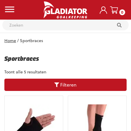
0
Skip
Home
/ Sportbraces
to
content
Sportbraces
Toont alle 5 resultaten
Filteren