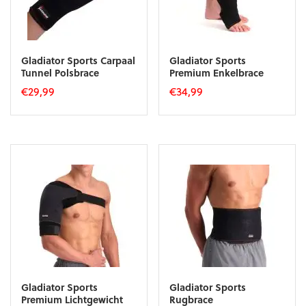
Gladiator Sports Carpaal
Gladiator Sports
Tunnel Polsbrace
Premium Enkelbrace
€
29,99
€
34,99
Dit
Dit
product
product
heeft
heeft
meerdere
meerdere
variaties.
variaties.
Deze
Deze
optie
optie
kan
kan
gekozen
gekozen
worden
worden
op
op
de
de
productpagina
productpagina
Gladiator Sports
Gladiator Sports
Premium Lichtgewicht
Rugbrace