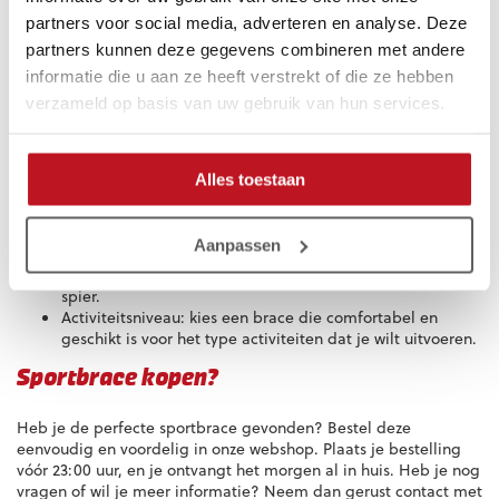
die aansluit bij jouw specifieke klacht en sportbehoeften!
partners voor social media, adverteren en analyse. Deze
partners kunnen deze gegevens combineren met andere
Hoe kies ik de juiste brace?
informatie die u aan ze heeft verstrekt of die ze hebben
verzameld op basis van uw gebruik van hun services.
Bij het kiezen van een sportbrace is het belangrijk om rekening
te houden met de volgende factoren:
Type blessure of aandoening: kies een brace die specifiek
Alles toestaan
is ontworpen om jouw blessure of aandoening optimaal
te ondersteunen.
Locatie van de blessure: zorg ervoor dat de brace perfect
Aanpassen
aansluit op de plek van de blessure en voldoende
ondersteuning biedt aan het betreffende gewricht of de
spier.
Activiteitsniveau: kies een brace die comfortabel en
geschikt is voor het type activiteiten dat je wilt uitvoeren.
Sportbrace kopen?
Heb je de perfecte sportbrace gevonden? Bestel deze
eenvoudig en voordelig in onze webshop. Plaats je bestelling
vóór 23:00 uur, en je ontvangt het morgen al in huis. Heb je nog
vragen of wil je meer informatie? Neem dan gerust contact met