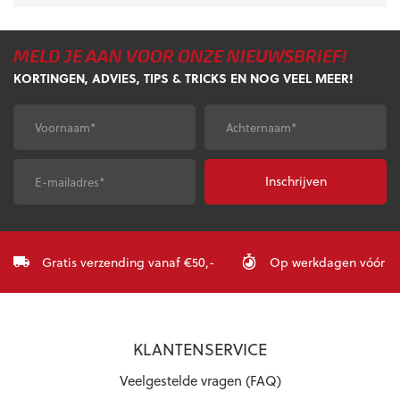
MELD JE AAN VOOR ONZE NIEUWSBRIEF!
KORTINGEN, ADVIES, TIPS & TRICKS EN NOG VEEL MEER!
Voornaam
*
Achternaam
*
E-
CAPTCHA
mailadres
*
Gratis verzending vanaf €50,-
Op werkdagen vóór 23:
KLANTENSERVICE
Veelgestelde vragen (FAQ)