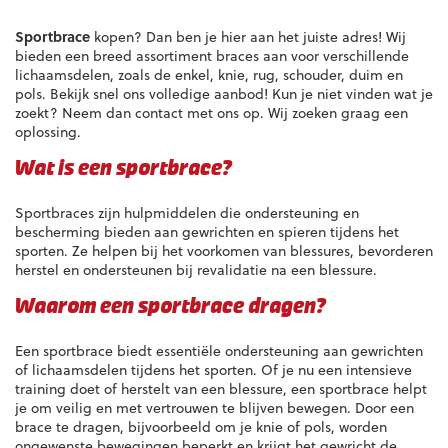
meerdere
variaties.
Sportbrace
kopen? Dan ben je hier aan het juiste adres! Wij
Deze
bieden een breed assortiment braces aan voor verschillende
optie
lichaamsdelen, zoals de enkel, knie, rug, schouder, duim en
kan
pols. Bekijk snel ons volledige aanbod! Kun je niet vinden wat je
gekozen
zoekt? Neem dan contact met ons op. Wij zoeken graag een
worden
oplossing.
op
de
Wat is een sportbrace?
productpagina
Sportbraces zijn hulpmiddelen die ondersteuning en
bescherming bieden aan gewrichten en spieren tijdens het
sporten. Ze helpen bij het voorkomen van blessures, bevorderen
herstel en ondersteunen bij revalidatie na een blessure.
Waarom een sportbrace dragen?
Een sportbrace biedt essentiële ondersteuning aan gewrichten
of lichaamsdelen tijdens het sporten. Of je nu een intensieve
training doet of herstelt van een blessure, een sportbrace helpt
je om veilig en met vertrouwen te blijven bewegen. Door een
brace te dragen, bijvoorbeeld om je knie of pols, worden
ongewenste bewegingen beperkt en krijgt het gewricht de