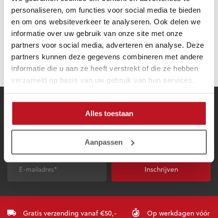
Wij nemen op basis van je melding zsm contact met je op om je
personaliseren, om functies voor social media te bieden
verdere instructies te voorzien.
en om ons websiteverkeer te analyseren. Ook delen we
Verzendkosten Garantie
informatie over uw gebruik van onze site met onze
Indien de klacht gemeld is via het hierboven genoemde e-
partners voor social media, adverteren en analyse. Deze
mailadres en vervanging is toegezegd dan zijn de retourkosten
partners kunnen deze gegevens combineren met andere
voor de klant, tenzij anders besloten door Gladiator Sports.
informatie die u aan ze heeft verstrekt of die ze hebben
verzameld op basis van uw gebruik van hun services.
MELD JE AAN VOOR ONZE NIEUWSBRIEF!
KORTINGEN, ADVIES, TIPS & TRICKS EN NOG VEEL MEER!
Alles toestaan
Voornaam
*
Achternaam
*
Aanpassen
E-
CAPTCHA
mailadres
*
Gratis verzending vanaf €50,-
Op werkdagen vóór 23: