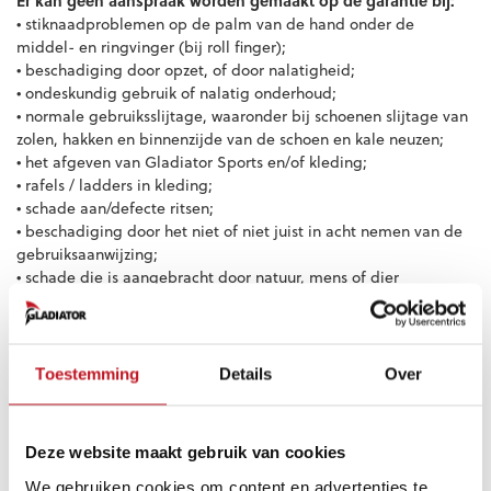
Er kan geen aanspraak worden gemaakt op de garantie bij:
• stiknaadproblemen op de palm van de hand onder de
middel- en ringvinger (bij roll finger);
• beschadiging door opzet, of door nalatigheid;
• ondeskundig gebruik of nalatig onderhoud;
• normale gebruiksslijtage, waaronder bij schoenen slijtage van
zolen, hakken en binnenzijde van de schoen en kale neuzen;
• het afgeven van Gladiator Sports en/of kleding;
•
 rafels / ladders in kleding
;
• schade aan/defecte ritsen;
• beschadiging door het niet of niet juist in acht nemen van de
gebruiksaanwijzing;
• schade die is aangebracht door natuur, mens of dier
Alle klachten kunnen gemeld worden op
info@
becomegladiator.com
Graag vragen we je de volgende
instructies te volgen om je klacht zo spoedig mogelijk
Toestemming
Details
Over
verholpen te zien worden:
* – in de e-mail moet tenminste vermeld staan:
naam/ordernummer/uitleg van de klacht
.
Deze website maakt gebruik van cookies
* – stuur een (gedetailleerde)
foto
van de klacht.
We gebruiken cookies om content en advertenties te