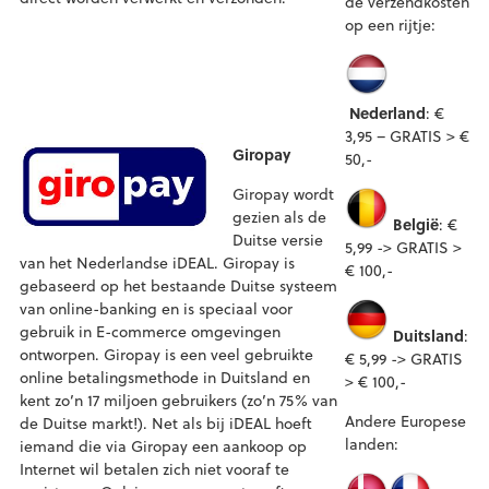
de verzendkosten
op een rijtje:
Nederland
: €
3,95 – GRATIS > €
Giropay
50,-
Giropay wordt
gezien als de
België
: €
Duitse versie
5,99 -> GRATIS >
van het Nederlandse iDEAL. Giropay is
€ 100,-
gebaseerd op het bestaande Duitse systeem
van online-banking en is speciaal voor
gebruik in E-commerce omgevingen
Duitsland
:
ontworpen. Giropay is een veel gebruikte
€ 5,99 -> GRATIS
online betalingsmethode in Duitsland en
> € 100,-
kent zo’n 17 miljoen gebruikers (zo’n 75% van
Andere Europese
de Duitse markt!). Net als bij iDEAL hoeft
landen:
iemand die via Giropay een aankoop op
Internet wil betalen zich niet vooraf te