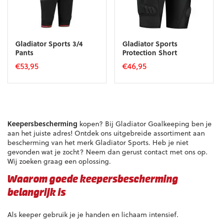
Gladiator Sports 3/4
Gladiator Sports
Pants
Protection Short
€
53,95
€
46,95
Dit
Dit
product
product
heeft
heeft
meerdere
meerdere
variaties.
variaties.
Keepersbescherming
kopen? Bij Gladiator Goalkeeping ben je
Deze
Deze
aan het juiste adres! Ontdek ons uitgebreide assortiment aan
optie
optie
bescherming van het merk Gladiator Sports. Heb je niet
kan
kan
gevonden wat je zocht? Neem dan gerust contact met ons op.
gekozen
gekozen
Wij zoeken graag een oplossing.
worden
worden
op
op
Waarom goede keepersbescherming
de
de
productpagina
productpagina
belangrijk is
Als keeper gebruik je je handen en lichaam intensief.