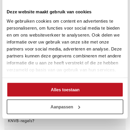
Onze
elleboogbeschermers
en
kniebeschermers
zijn speciaal
ontworpen om harde landingen te verzachten en blessures te
Deze website maakt gebruik van cookies
voorkomen. Ontdek snel welke knie- en elleboogbeschermers
We gebruiken cookies om content en advertenties te
het beste bij jouw speelstijl passen!
personaliseren, om functies voor social media te bieden
Keepersbescherming kopen?
en om ons websiteverkeer te analyseren. Ook delen we
informatie over uw gebruik van onze site met onze
Heb je jouw ideale keepersbescherming gevonden? Bestel
partners voor social media, adverteren en analyse. Deze
deze eenvoudig en voordelig in onze webshop. Plaats je
bestelling vóór 23:00 uur, dan heb je het morgen al in huis. Bij
partners kunnen deze gegevens combineren met andere
ons vind je niet alleen bescherming, maar ook keeperskleding
informatie die u aan ze heeft verstrekt of die ze hebben
zoals broeken en shirts. Heb je vragen of wil je meer
verzameld op basis van uw gebruik van hun services.
informatie? Neem dan gerust contact met ons op. Ons team
helpt je graag verder!
Alles toestaan
Veelgestelde vragen
Aanpassen
Wanneer is keepersbescherming verplicht volgens de
KNVB-regels?