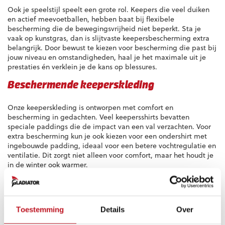
Ook je speelstijl speelt een grote rol. Keepers die veel duiken
en actief meevoetballen, hebben baat bij flexibele
bescherming die de bewegingsvrijheid niet beperkt. Sta je
vaak op kunstgras, dan is slijtvaste keepersbescherming extra
belangrijk. Door bewust te kiezen voor bescherming die past bij
jouw niveau en omstandigheden, haal je het maximale uit je
prestaties én verklein je de kans op blessures.
Beschermende keeperskleding
Onze keeperskleding is ontworpen met comfort en
bescherming in gedachten. Veel keepersshirts bevatten
speciale paddings die de impact van een val verzachten. Voor
extra bescherming kun je ook kiezen voor een ondershirt met
ingebouwde padding, ideaal voor een betere vochtregulatie en
ventilatie. Dit zorgt niet alleen voor comfort, maar het houdt je
in de winter ook warmer.
Elleboog- en kniebescherming
Bij het maken van een redding kom je als keeper vaak op je
Toestemming
Details
Over
knieën of ellebogen terecht. Goede bescherming op deze
plekken geeft je de zekerheid om voluit voor de bal te gaan.