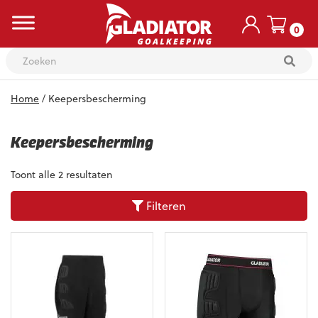
0
Skip
Home
/ Keepersbescherming
to
content
Keepersbescherming
Toont alle 2 resultaten
Filteren