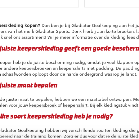
t
Dit
oduct
product
eft
heeft
eerdere
meerdere
perskleding kopen?
Dan ben je bij Gladiator Goalkeeping aan het ju
riaties.
variaties.
ers van het merk Gladiator Sports. Denk hierbij aan korte broeken,
eze
Deze
jk snel ons assortiment! Wil je meer informatie over de kleding lees 
tie
optie
an
kan
juiste keeperskleding geeft een goede bescher
ekozen
gekozen
orden
worden
keeper heb je de juiste bescherming nodig, omdat je veel klappen 
p
op
r andere keepersbroeken en keepersshirts met padding. De padding i
e
de
 schaafwonden oploopt door de harde ondergrond waarop je landt. D
oductpagina
productpagina
juiste maat bepalen
e juiste maat te bepalen, hebben we een maattabel ontworpen. Met
len voor jouw
keepersbroek
of
keepersshirt
. Bij elk kledingstuk vind
ke soort keeperskleding heb je nodig?
Gladiator Goalkeeping hebben wij verschillende soorten kleding die ge
bereid naar de training komen. Zorg er dus voor dat je de juiste kledi