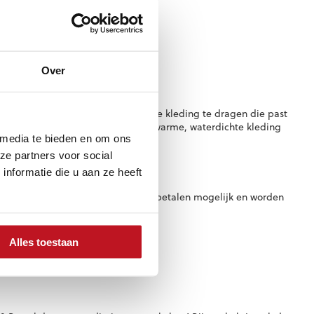
Over
 is daarom belangrijk om de juiste kleding te dragen die past
or koud weer is het belangrijk om warme, waterdichte kleding
 media te bieden en om ons
ze partners voor social
eding bij ons?
nformatie die u aan ze heeft
adiator Goalkeeping. Zo is achteraf betalen mogelijk en worden
Alles toestaan
n en kleding