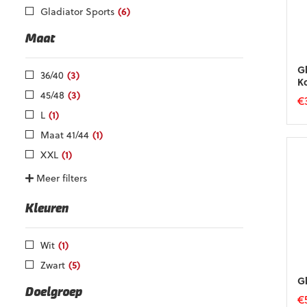
Gladiator Sports
(6)
Maat
G
36/40
(3)
Ko
45/48
(3)
€
L
(1)
Di
pr
Maat 41/44
(1)
he
XXL
(1)
m
va
Meer filters
D
op
Kleuren
k
g
w
Wit
(1)
o
d
Zwart
(5)
pr
Gl
Doelgroep
€