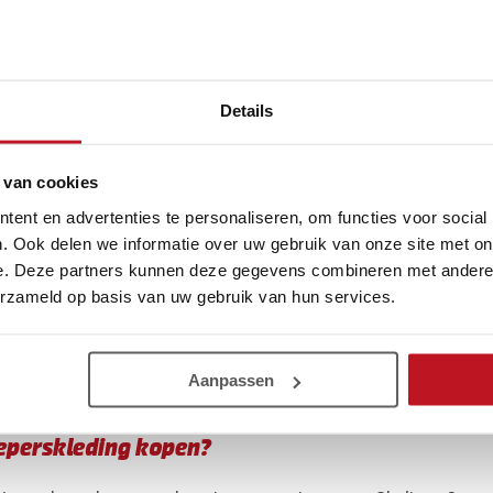
Keepersshirts met padding voor extra bescherming
Keepersbroeken en shorts
Keeperhandschoenen
Accessoires zoals
ondershirts
,
keeperssokken
en beschermers
Details
eding voor verschillende weersomstandigheden
keeper krijg je te maken met verschillende weersomstandigheden. Het
 van cookies
het weer. Draag bij warm weer ademende en lichtgewicht kleding. Vo
ent en advertenties te personaliseren, om functies voor social
ragen.
. Ook delen we informatie over uw gebruik van onze site met on
 zijn de voordelen van het kopen van keeperskl
e. Deze partners kunnen deze gegevens combineren met andere i
erzameld op basis van uw gebruik van hun services.
ijn verschillende voordelen van het kopen van keeperskleding bij Gl
kelen vanaf vijftig euro gratis verzonden. Andere voordelen zijn:
Opdruk is mogelijk
Aanpassen
14 dagen bedenktijd
Meer dan 30 jaar ervaring op het gebied van keepershandschoene
eperskleding kopen?