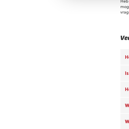
Heb 
moge
vrag
Ve
H
I
H
W
W