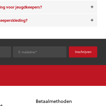
ding voor jeugdkeepers?
keeperskleding?
E-
*
mailadres
Betaalmethoden
et