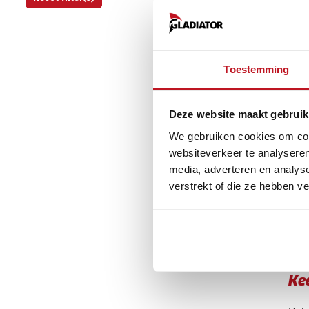
Toestemming
Kl
Als 
Deze website maakt gebruik
bij 
We gebruiken cookies om cont
te d
websiteverkeer te analyseren
Wat
media, adverteren en analys
verstrekt of die ze hebben v
Er z
arti
Ke