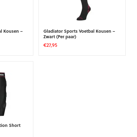
al Kousen –
Gladiator Sports Voetbal Kousen –
Zwart (Per paar)
€
27,95
Dit
product
heeft
meerdere
variaties.
Deze
optie
kan
gekozen
worden
op
de
productpagina
tion Short