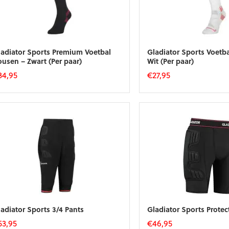
ladiator Sports Premium Voetbal
Gladiator Sports Voetb
usen – Zwart (Per paar)
Wit (Per paar)
34,95
€
27,95
t
Dit
oduct
product
eft
heeft
eerdere
meerdere
riaties.
variaties.
eze
Deze
tie
optie
an
kan
ekozen
gekozen
orden
worden
p
op
e
de
oductpagina
productpagina
adiator Sports 3/4 Pants
Gladiator Sports Protec
53,95
€
46,95