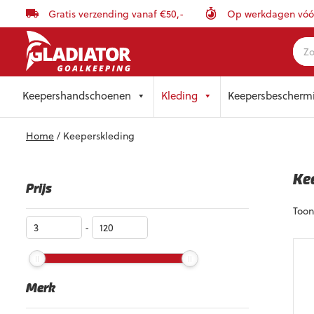
Gratis verzending vanaf €50,-
Op werkdagen vóór 
Skip
Keepershandschoenen
Kleding
Keepersbescherm
to
content
Home
/ Keeperskleding
Ke
Prijs
Toon
-
Merk