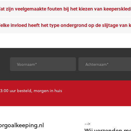
at zijn veelgemaakte fouten bij het kiezen van keeperskle
elke invloed heeft het type ondergrond op de slijtage van 
*
*
Voornaam
Achternaam
CAPTCHA
:00 uur besteld, morgen in huis
orgoalkeeping.nl
-->
Wij verzenden m