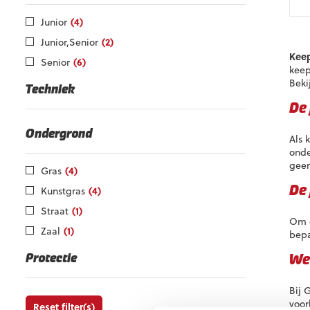
Di
Junior
(4)
pr
he
Junior,Senior
(2)
m
Kee
Senior
(6)
va
keep
D
Beki
op
Techniek
k
De 
g
w
Ondergrond
Als 
o
onde
d
geen
pr
Gras
(4)
Kunstgras
(4)
De 
Straat
(1)
Om d
Zaal
(1)
bepa
Protectie
Wel
Bij 
voor