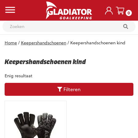
0
Skip
Home
/
Keepershandschoenen
/ Keepershandschoenen kind
to
content
Keepershandschoenen kind
Enig resultaat
Filteren