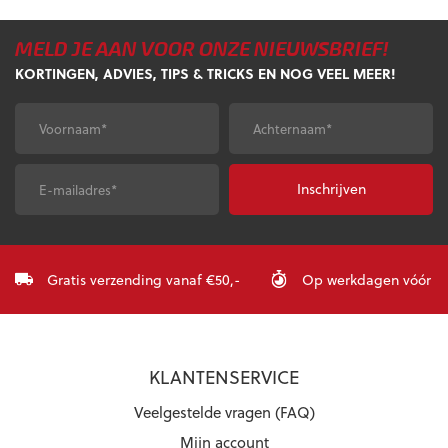
MELD JE AAN VOOR ONZE NIEUWSBRIEF!
KORTINGEN, ADVIES, TIPS & TRICKS EN NOG VEEL MEER!
Voornaam
*
Achternaam
*
E-
CAPTCHA
mailadres
*
Gratis verzending vanaf €50,-
Op werkdagen vóór 23:
KLANTENSERVICE
Veelgestelde vragen (FAQ)
Mijn account