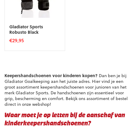
Gladiator Sports
Robusto Black
€
29,95
Dit
product
heeft
meerdere
variaties.
Keepershandschoenen voor kinderen kopen?
Dan ben je bij
Deze
Gladiator Goalkeeping aan het juiste adres. Hier vind je een
optie
groot assortiment keepershandschoenen voor junioren van het
kan
merk Gladiator Sports. De handschoenen zijn essentieel voor
gekozen
grip, bescherming en comfort. Bekijk ons assortiment of bestel
worden
direct in onze webshop!
op
de
Waar moet je op letten bij de aanschaf van
productpagina
kinderkeepershandschoenen?