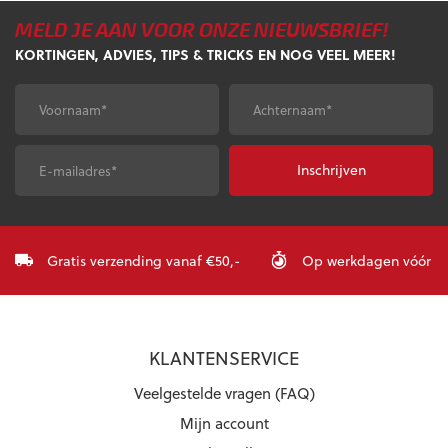
MELD JE AAN VOOR ONZE NIEUWSBRIEF!
KORTINGEN, ADVIES, TIPS & TRICKS EN NOG VEEL MEER!
Voornaam
*
Achternaam
*
E-
CAPTCHA
mailadres
*
Gratis verzending vanaf €50,-
Op werkdagen vóór 23:
KLANTENSERVICE
Veelgestelde vragen (FAQ)
Mijn account