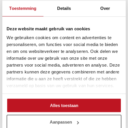
Welke maat broek heb ik nodig?
Toestemming
Details
Over
Twijfel je over de juiste maat keepersbroek? Raadpleeg dan
onze matentabel voor advies. Je vindt deze op elke
productpagina, zodat je altijd zonder zorgen de juiste maat
Deze website maakt gebruik van cookies
kunt bestellen. Twijfel je over je maat? Dan kun je altijd contact
We gebruiken cookies om content en advertenties te
opnemen met onze klantenservice.
personaliseren, om functies voor social media te bieden
Keepersbroek kopen?
en om ons websiteverkeer te analyseren. Ook delen we
informatie over uw gebruik van onze site met onze
Heb je een keuze kunnen maken uit één van onze
partners voor social media, adverteren en analyse. Deze
keepersbroeken van Gladiator Sports? Bestel deze dan snel en
partners kunnen deze gegevens combineren met andere
voordelig in onze webshop! Alle bestellingen die vóór 23:00
worden besteld, heb je morgen al thuis.
informatie die u aan ze heeft verstrekt of die ze hebben
verzameld op basis van uw gebruik van hun services.
Wil je graag meer informatie ontvangen? Neem dan gerust
contact
met ons op. Wij helpen je graag verder.
Alles toestaan
Veelgestelde vragen
Aanpassen