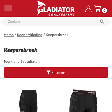
0
Skip
Home
/
Keeperskleding
/ Keepersbroek
to
content
Keepersbroek
Toont alle 2 resultaten
Filteren