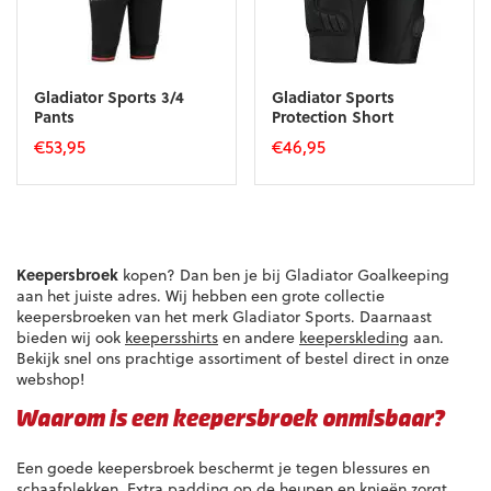
Gladiator Sports 3/4
Gladiator Sports
Pants
Protection Short
€
53,95
€
46,95
Dit
Dit
product
product
heeft
heeft
meerdere
meerdere
variaties.
variaties.
Keepersbroek
kopen? Dan ben je bij Gladiator Goalkeeping
Deze
Deze
aan het juiste adres. Wij hebben een grote collectie
optie
optie
keepersbroeken van het merk Gladiator Sports. Daarnaast
kan
kan
bieden wij ook
keepersshirts
en andere
keeperskleding
aan.
gekozen
gekozen
Bekijk snel ons prachtige assortiment of bestel direct in onze
worden
worden
webshop!
op
op
de
de
Waarom is een keepersbroek onmisbaar?
productpagina
productpagina
Een goede keepersbroek beschermt je tegen blessures en
schaafplekken. Extra padding op de heupen en knieën zorgt