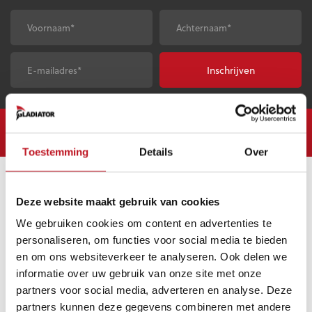
Voornaam
*
Achternaam
*
E-
CAPTCHA
mailadres
*
Gratis verzending vanaf €50,-
Op werkdagen vóór 23:
Toestemming
Details
Over
KLANTENSERVICE
Deze website maakt gebruik van cookies
We gebruiken cookies om content en advertenties te
Veelgestelde vragen (FAQ)
personaliseren, om functies voor social media te bieden
Mijn account
en om ons websiteverkeer te analyseren. Ook delen we
Mijn bestelling
informatie over uw gebruik van onze site met onze
Betaling & Levering
partners voor social media, adverteren en analyse. Deze
partners kunnen deze gegevens combineren met andere
Ruilen & Retourneren