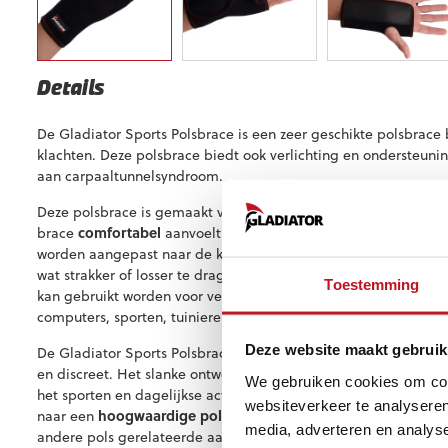
Details
De Gladiator Sports Polsbrace is een zeer geschikte polsbrace b
klachten. Deze polsbrace biedt ook verlichting en ondersteuni
aan carpaaltunnelsyndroom.
Deze polsbrace is gemaakt van elastisch materiaal en ademen
brace
comfortabel
aanvoelt. Door de sluiting aan de bovenka
worden aangepast naar de keuze van de gebruiker, hierdoor ku
wat strakker of losser te dragen, zonder dat het vervelend gaat
Toestemming
kan gebruikt worden voor verschillende doeleinden, zoals bij 
computers, sporten, tuinieren of andere activiteiten waarbij de
Deze website maakt gebruik
De Gladiator Sports Polsbrace (Carpaal Tunnel) is niet alleen eff
en discreet. Het slanke ontwerp past onder kleding en kan ge
We gebruiken cookies om cont
het sporten en dagelijkse activiteiten zonder dat het opvalt. 
websiteverkeer te analyseren
naar een
hoogwaardige polsbrace
die geschikt is voor carpa
media, adverteren en analys
andere pols gerelateerde aandoeningen, dan is deze brace ee