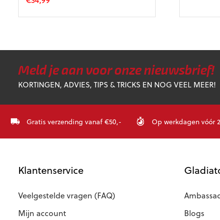
Dit
product
heeft
meerdere
variaties.
Deze
Meld je aan voor onze nieuwsbrief!
optie
KORTINGEN, ADVIES, TIPS & TRICKS EN NOG VEEL MEER!
kan
gekozen
worden
op
Gratis verzending vanaf €50,-
Op werkdagen vóór 23
de
productpagina
Klantenservice
Gladiat
Veelgestelde vragen (FAQ)
Ambassad
Mijn account
Blogs