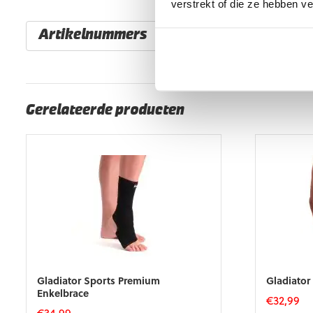
verstrekt of die ze hebben v
Artikelnummers
EAN code
Eigenschappen
8720195935001
Zijde: Links
Gerelateerde producten
Gladiator Sports Premium
Gladiator
Enkelbrace
€
32,99
€
34,99