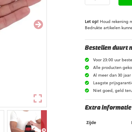
Sports
Carpaal
Tunnel
Polsbrace
Let op!
Houd rekening me
aantal
Bedrukte artikelen kunn
Bestellen duurt 
Voor 23:00 uur beste
Alle producten gekoz
Al meer dan 30 jaar 
Laagste prijsgaranti
Niet goed, geld ter
Extra informatie
Zijde