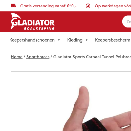
Gratis verzending vanaf €50,-
Op werkdagen vóór 
Skip
Keepershandschoenen
Kleding
Keepersbescherm
to
content
Home
/
Sportbraces
/ Gladiator Sports Carpaal Tunnel Polsbra