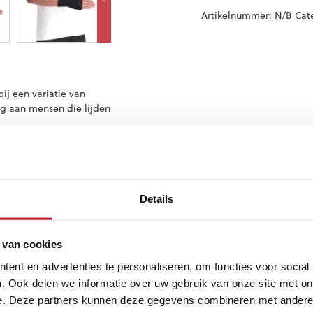
Artikelnummer:
N/B
Cat
ij een variatie van
ng aan mensen die lijden
d materiaal waardoor de
nt kan deze brace
n je kiezen om de brace
 zitten. Deze polsbrace
Details
het werken met
 pols belast wordt.
 van cookies
ectief, maar ook stijlvol
dragen worden tijdens
ent en advertenties te personaliseren, om functies voor social
Wanneer u op zoek bent
. Ook delen we informatie over uw gebruik van onze site met on
altunnelsyndroom en
e. Deze partners kunnen deze gegevens combineren met andere i
n zeer goede keuze.