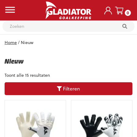
0
Skip
Home
/ Nieuw
to
content
Nieuw
Toont alle 15 resultaten
Filteren