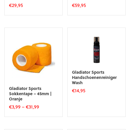
€
29,95
€
59,95
Dit
Dit
product
product
heeft
heeft
meerdere
meerdere
variaties.
variaties.
Deze
Deze
optie
optie
kan
kan
gekozen
gekozen
worden
worden
op
op
Gladiator Sports
de
de
Handschoenenreiniger
productpagina
productpagina
Wash
Gladiator Sports
€
14,95
Sokkentape – 45mm |
Oranje
€
3,99
–
€
31,99
Dit
product
heeft