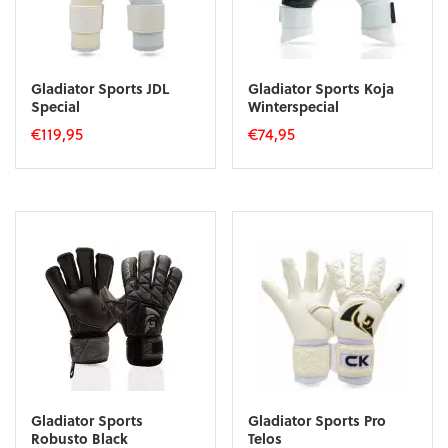
Gladiator Sports JDL
Gladiator Sports Koja
Special
Winterspecial
€
119,95
€
74,95
Dit
Dit
product
product
heeft
heeft
meerdere
meerdere
variaties.
variaties.
Deze
Deze
optie
optie
kan
kan
gekozen
gekozen
worden
worden
op
op
de
de
productpagina
productpagina
Gladiator Sports
Gladiator Sports Pro
Robusto Black
Telos