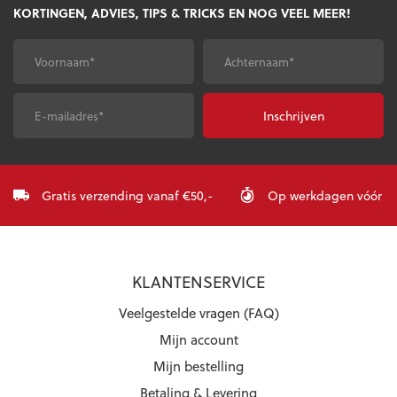
optie
KORTINGEN, ADVIES, TIPS & TRICKS EN NOG VEEL MEER!
kan
gekozen
worden
Voornaam
*
Achternaam
*
op
de
productpagina
E-
CAPTCHA
mailadres
*
Gratis verzending vanaf €50,-
Op werkdagen vóór 23:
KLANTENSERVICE
Veelgestelde vragen (FAQ)
Mijn account
Mijn bestelling
Betaling & Levering