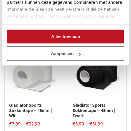
partners kunnen deze gegevens combineren met andere
Gladiator Sports
Gladiator Sports
Sokkentape – 45mm |
Sokkentape – 45mm |
informatie die u aan ze heeft verstrekt of die ze hebben
Paars
Roze
verzameld op basis van uw gebruik van hun services.
€
3,99
–
€
31,99
€
3,99
–
€
31,99
Dit
Dit
product
product
Alles toestaan
heeft
heeft
meerdere
meerdere
variaties.
variaties.
Aanpassen
Deze
Deze
optie
optie
kan
kan
gekozen
gekozen
worden
worden
op
op
de
de
productpagina
productpagina
Gladiator Sports
Gladiator Sports
Sokkentape – 45mm |
Sokkentape – 45mm |
Wit
Zwart
€
3,99
–
€
22,99
€
3,99
–
€
31,99