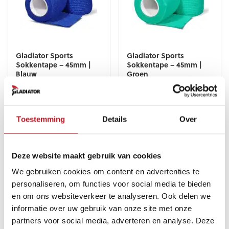
gekozen
gekozen
worden
worden
op
op
de
de
productpagina
productpagina
Gladiator Sports
Gladiator Sports
Sokkentape – 45mm |
Sokkentape – 45mm |
Blauw
Groen
€
3,99
–
€
31,99
€
3,99
–
€
31,99
Dit
Dit
product
product
Toestemming
Details
Over
heeft
heeft
meerdere
meerdere
variaties.
variaties.
Deze
Deze
Deze website maakt gebruik van cookies
optie
optie
kan
kan
We gebruiken cookies om content en advertenties te
gekozen
gekozen
personaliseren, om functies voor social media te bieden
worden
worden
en om ons websiteverkeer te analyseren. Ook delen we
op
op
de
de
informatie over uw gebruik van onze site met onze
productpagina
productpagina
partners voor social media, adverteren en analyse. Deze