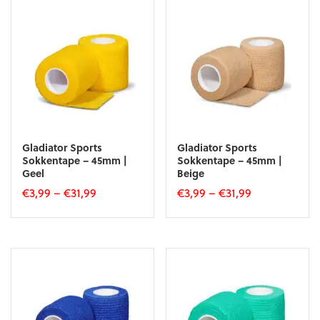
meerdere
variaties.
Deze
optie
kan
gekozen
worden
op
de
productpagina
Gladiator Sports
Gladiator Sports
Sokkentape – 45mm |
Sokkentape – 45mm |
Geel
Beige
€
3,99
–
€
31,99
€
3,99
–
€
31,99
Dit
Dit
product
product
heeft
heeft
meerdere
meerdere
variaties.
variaties.
Deze
Deze
optie
optie
kan
kan