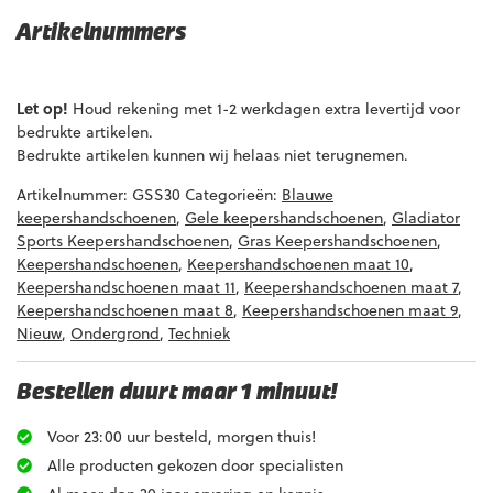
Artikelnummers
EAN code
Eigenschappen
Let op!
Houd rekening met 1-2 werkdagen extra levertijd voor
bedrukte artikelen.
Bedrukte artikelen kunnen wij helaas niet terugnemen.
Artikelnummer:
GSS30
Categorieën:
Blauwe
keepershandschoenen
,
Gele keepershandschoenen
,
Gladiator
Sports Keepershandschoenen
,
Gras Keepershandschoenen
,
Keepershandschoenen
,
Keepershandschoenen maat 10
,
Keepershandschoenen maat 11
,
Keepershandschoenen maat 7
,
Keepershandschoenen maat 8
,
Keepershandschoenen maat 9
,
Nieuw
,
Ondergrond
,
Techniek
Bestellen duurt maar 1 minuut!
Voor 23:00 uur besteld, morgen thuis!
Alle producten gekozen door specialisten