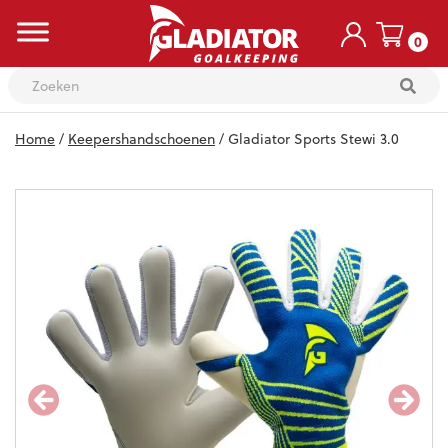
0
Skip
Home
/
Keepershandschoenen
/ Gladiator Sports Stewi 3.0
to
content