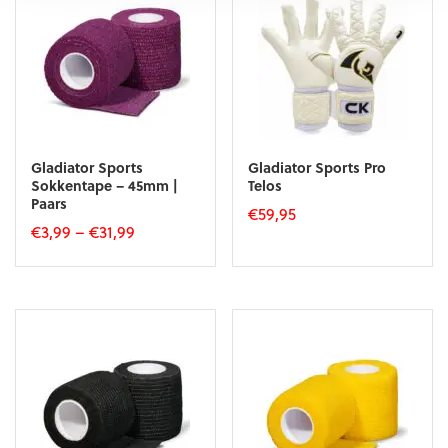
Gladiator Sports
Gladiator Sports Pro
Sokkentape – 45mm |
Telos
Paars
€
59,95
€
3,99
–
€
31,99
Dit
Dit
product
product
heeft
heeft
meerdere
meerdere
variaties.
variaties.
Deze
Deze
optie
optie
kan
kan
gekozen
gekozen
worden