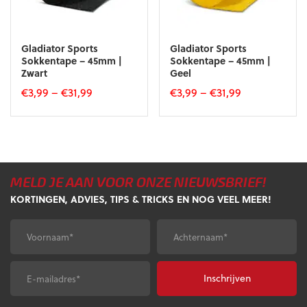
worden
op
op
de
de
productpagina
productpagina
Gladiator Sports
Gladiator Sports
Sokkentape – 45mm |
Sokkentape – 45mm |
Zwart
Geel
€
3,99
–
€
31,99
€
3,99
–
€
31,99
Dit
Dit
product
product
heeft
heeft
meerdere
meerdere
variaties.
variaties.
MELD JE AAN VOOR ONZE NIEUWSBRIEF!
Deze
Deze
optie
optie
KORTINGEN, ADVIES, TIPS & TRICKS EN NOG VEEL MEER!
kan
kan
gekozen
gekozen
Voornaam
*
Achternaam
*
worden
worden
op
op
de
de
E-
CAPTCHA
productpagina
productpagina
mailadres
*