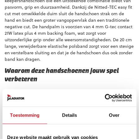
keepershandschoen die een uitstekende combinatie biedt van
pasvorm, grip en duurzaamheid. Dankzij de Nitted-TEC easy fit
cut met omwikkelde duim sluit de handschoen strak om de
hand en biedt een groter vangoppervlak dan een traditionele
negative cut. De handpalm is voorzien van 4 mm G-tec contact
21W latex plus 4 mm backing foam, wat zorgt voor
uitzonderlijke grip onder alle weersomstandigheden. De 20 cm
lange, verwijderbare elastische polsband zorgt voor een stevige
en verstelbare sluiting en dat je de handschoen dus ook zonder
band kan dragen.
Waarom deze handschoenen jouw spel
verbeteren
• Nitted-TEC easy fit cut voor een strakke pasvorm en groter
vangoppervlak
• 4 mm G-tec contact 21W latex voor uitstekende grip en
schokabsorptie
Toestemming
Details
Over
• Neopreen backhand
• 20 cm lange verwijderbare elastische polsband
• Geschikt voor zowel junior als senior keepers
Deze website maakt gebruik van cookies