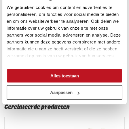
Let op
We gebruiken cookies om content en advertenties te
personaliseren, om functies voor social media te bieden
Gebruik op kunstgras kan leiden tot een kortere levensduur.
en om ons websiteverkeer te analyseren. Ook delen we
informatie over uw gebruik van onze site met onze
Beschikbare maten
partners voor social media, adverteren en analyse. Deze
Maten: 7 | 8 | 9 | 10 | 11. Vrijwel altijd op voorraad, maar soms
partners kunnen deze gegevens combineren met andere
kan een maat tijdelijk uitverkocht zijn.
informatie die u aan ze heeft verstrekt of die ze hebben
verzameld op basis van uw gebruik van hun services.
Gladiator Sports Stewi 3.0 kopen?
Vóór 23:00 uur besteld, morgen al in huis. Heb je vragen?
Alles toestaan
Neem gerust contact met ons op, we helpen je graag verder.
Aanpassen
Gerelateerde producten