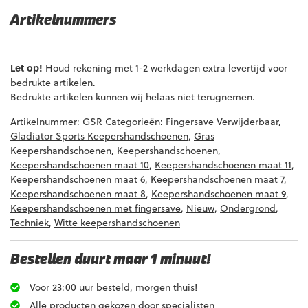
Artikelnummers
EAN code
Eigenschappen
Let op!
Houd rekening met 1-2 werkdagen extra levertijd voor
bedrukte artikelen.
Bedrukte artikelen kunnen wij helaas niet terugnemen.
Artikelnummer:
GSR
Categorieën:
Fingersave Verwijderbaar
,
Gladiator Sports Keepershandschoenen
,
Gras
Keepershandschoenen
,
Keepershandschoenen
,
Keepershandschoenen maat 10
,
Keepershandschoenen maat 11
,
Keepershandschoenen maat 6
,
Keepershandschoenen maat 7
,
Keepershandschoenen maat 8
,
Keepershandschoenen maat 9
,
Keepershandschoenen met fingersave
,
Nieuw
,
Ondergrond
,
Techniek
,
Witte keepershandschoenen
Bestellen duurt maar 1 minuut!
Voor 23:00 uur besteld, morgen thuis!
Alle producten gekozen door specialisten