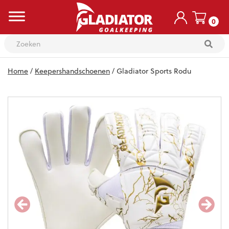
0
Skip
Home
/
Keepershandschoenen
/ Gladiator Sports Rodu
to
content