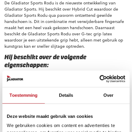
De Gladiator Sports Rodu is de nieuwste ontwikkeling van
Gladiator Sports. Hij beschikt over Hybrid Cut waardoor de
Gladiator Sports Rodu qua pasvorm ontzettend gewilde
handschoen is. Dit in combinatie met verwijderbare fingersafe
maakt het een heel vaak gekozen handschoen. Daarnaast
beschikt de Gladiator Sports Rodu over G-tec grip latex
waardoor je een uitstekende grip hebt, alleen met gebruik op
kunstgras kan er sneller slijtage optreden.
Hij beschikt over de volgende
eigenschappen:
Palm:
4 mm G-tec Control 22W latex plus 4 mm
schuimrug voor uitzonderlijke grip
Snit handpalm:
Hybride snit met omwikkelde duim
Toestemming
Details
Over
Achterhand:
4 mm DB-latex plus 5 mm comfortabel
schuim op de achterkant van de schokdemper.
Ondersteuning:
5 verwijderbare stekels voor extra
ondersteuning van de vingers.
Deze website maakt gebruik van cookies
Polssluiting:
6 cm brede polsband met venster voor
We gebruiken cookies om content en advertenties te
naambedrukking.