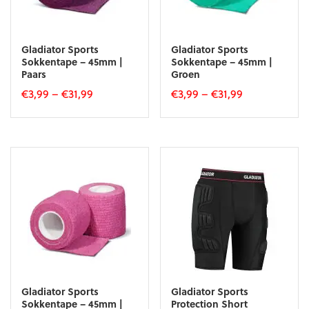
Gladiator Sports
Gladiator Sports
Sokkentape – 45mm |
Sokkentape – 45mm |
Paars
Groen
€
3,99
–
€
31,99
€
3,99
–
€
31,99
Dit
Dit
product
product
heeft
heeft
meerdere
meerdere
variaties.
variaties.
Deze
Deze
optie
optie
kan
kan
gekozen
gekozen
worden
worden
op
op
de
de
productpagina
productpagina
Gladiator Sports
Gladiator Sports
Sokkentape – 45mm |
Protection Short