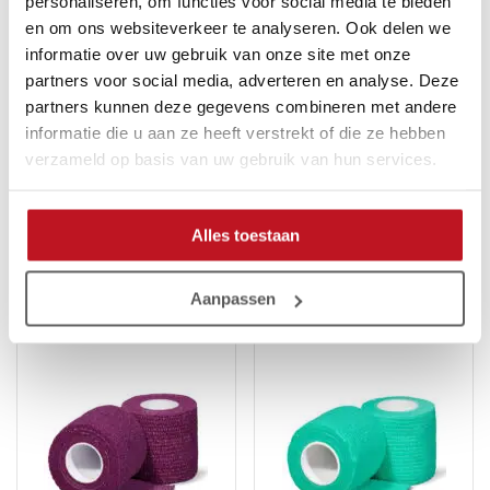
personaliseren, om functies voor social media te bieden
Waarschuwingen:
en om ons websiteverkeer te analyseren. Ook delen we
informatie over uw gebruik van onze site met onze
Leg de handschoen nooit op de verwarming om te laten
partners voor social media, adverteren en analyse. Deze
drogen, om uitdroging van het materiaal te voorkomen.
partners kunnen deze gegevens combineren met andere
Zorg ervoor dat je met het aantrekken van de handschoen
informatie die u aan ze heeft verstrekt of die ze hebben
niet hard op 1 plek aan de handschoen gaat trekken (dus
verzameld op basis van uw gebruik van hun services.
niet bij het V punt waar de latex stopt) want dan trek je
hem snel stuk.
Alles toestaan
Aanpassen
Gerelateerde producten