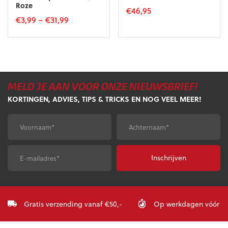
Roze
€
46,95
€
3,99
–
€
31,99
Dit
Dit
product
product
heeft
heeft
meerdere
meerdere
variaties.
variaties.
Deze
MELD JE AAN VOOR ONZE NIEUWSBRIEF!
Deze
optie
optie
KORTINGEN, ADVIES, TIPS & TRICKS EN NOG VEEL MEER!
kan
kan
gekozen
gekozen
worden
Voornaam
*
Achternaam
*
worden
op
op
de
de
productpagina
E-
CAPTCHA
productpagina
mailadres
*
Gratis verzending vanaf €50,-
Op werkdagen vóór 23: