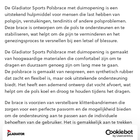
De Gladiator Sports Polsbrace met duimopening is een
uitstekend hulpmiddel voor mensen die last hebben van
polspijn, verstuikingen, tendinitis of andere polsproblemen.
Deze brace is ontworpen om de pols te ondersteunen en te
stabiliseren, wat helpt om de pijn te verminderen en het
genezingsproces te versnellen bij een letsel of blessure.
De Gladiator Sports Polsbrace met duimopening is gemaakt
van hoogwaardige materialen die comfortabel zijn om te
dragen en duurzaam genoeg zijn om lang mee te gaan.
De polsbrace is gemaakt van neopreen, een synthetisch rubber
dat zacht en flexibel is, maar ook uitstekende ondersteuning
biedt. Het heeft een ademend ontwerp dat vocht afvoert, wat
helpt om de pols koel en droog te houden tijdens het dragen.
De brace is voorzien van verstelbare klittenbandriemen die
zorgen voor een perfecte pasvorm en de mogelijkheid bieden
om de ondersteuning aan te passen aan de individuele
behoeften van de gebruiker. Het is gemakkelijk aan te trekken
en uit te doen, en kan gemakkelijk worden aangepast voor
extra compressie en ondersteuning.