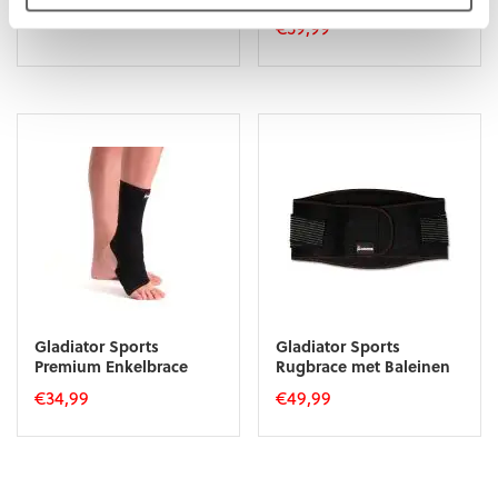
€
32,99
€
59,99
Dit
product
heeft
meerdere
variaties.
Deze
optie
kan
gekozen
worden
op
de
productpagina
Gladiator Sports
Gladiator Sports
Premium Enkelbrace
Rugbrace met Baleinen
€
34,99
€
49,99
Dit
Dit
product
product
heeft
heeft