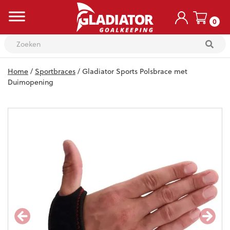
0
Skip
Home
/
Sportbraces
/ Gladiator Sports Polsbrace met
to
content
Duimopening