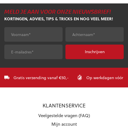
meerdere
meerdere
variaties.
variaties.
MELD JE AAN VOOR ONZE NIEUWSBRIEF!
Deze
Deze
optie
optie
KORTINGEN, ADVIES, TIPS & TRICKS EN NOG VEEL MEER!
kan
kan
gekozen
gekozen
Voornaam
*
Achternaam
*
worden
worden
op
op
de
de
E-
CAPTCHA
productpagina
productpagina
mailadres
*
Gratis verzending vanaf €50,-
Op werkdagen vóór 23:
KLANTENSERVICE
Veelgestelde vragen (FAQ)
Mijn account