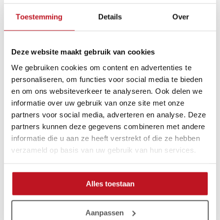
Doordat deze brace een duimopening heeft, wordt de duim
Toestemming
Details
Over
daardoor ook deels geïmmobiliseerd, hierdoor kan de pols
sneller herstellen van de klachten die u ervaart.
Deze website maakt gebruik van cookies
We gebruiken cookies om content en advertenties te
personaliseren, om functies voor social media te bieden
Gerelateerde producten
en om ons websiteverkeer te analyseren. Ook delen we
informatie over uw gebruik van onze site met onze
partners voor social media, adverteren en analyse. Deze
partners kunnen deze gegevens combineren met andere
informatie die u aan ze heeft verstrekt of die ze hebben
verzameld op basis van uw gebruik van hun services.
Alles toestaan
Gladiator Sports
Gladiator Sports
Rugbrace
Premium Lichtgewicht
Aanpassen
Schouderbrace