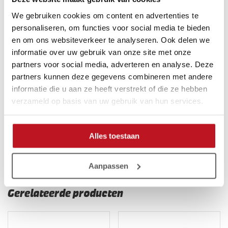
Polssluiting:
20 cm lange elastische band
Grip bij droge omstandigheden:
5 sterren
We gebruiken cookies om content en advertenties te
Grip bij natte omstandigheden:
4 sterren
personaliseren, om functies voor social media te bieden
Duurzaamheid
: 4 sterren
en om ons websiteverkeer te analyseren. Ook delen we
Maat:
Beschikbaar 5 – 11
informatie over uw gebruik van onze site met onze
partners voor social media, adverteren en analyse. Deze
Waarschuwingen:
partners kunnen deze gegevens combineren met andere
Leg de handschoen nooit op de verwarming om te laten
informatie die u aan ze heeft verstrekt of die ze hebben
drogen, om uitdroging van het materiaal te voorkomen.
verzameld op basis van uw gebruik van hun services.
Zorg ervoor dat je met het aantrekken van de handschoen
niet hard op 1 plek aan de handschoen gaat trekken (dus
niet bij het V punt waar de latex stopt) want dan trek je
Alles toestaan
hem snel stuk.
Aanpassen
Gerelateerde producten