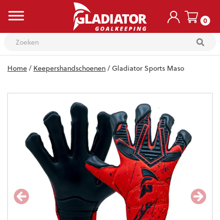
0
Skip
Home
/
Keepershandschoenen
/ Gladiator Sports Maso
to
content