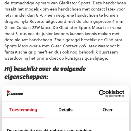
de stomachtige opmars van Gladiator Sports. Deze handschoen
maakt het mogelijk om een handschoen met contact latex voor
iets minder dan € 70,- een neoprene handschoen te kunnen
dragen, hyla Reverse uitgevoerd met de alom geprezen 4 mm
G-tec Contact 22W latex. De Gladiator Sports Maso is er vanaf
maat 5, dus ook de junior keepers kunnen kennis maken met
deze nieuwe handschoen. Zoals gezegd beschikt de Gladiator
Sports Maso over 4 mm G-tec Contact 22W latex waardoor hij
fantastische grip heeft en dus ook nog behoorlijk duurzaam
waardoor hij het prima doet op kunstgras qua slijtage.
Hij beschikt over de volgende
eigenschappen:
Palm:
4 mm G-tec Contact 22W latex plus 4 mm
schuimrug voor uitzonderlijke grip
Snit handpalm:
Negatieve snit met omwikkelde duim
Achterhand:
Comfortabel neopreen met ingespoten
Toestemming
Details
Over
siliconen logo en 4 mm Duitse G-tec latex op de
schockzone
Vingersteun:
Niet beschikbaar voor deze handschoenen
Deze website maakt gebruik van cookies