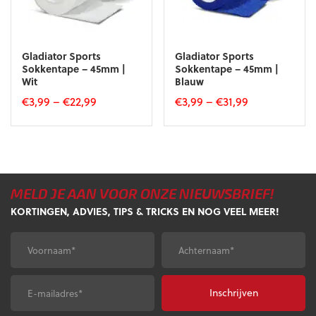
worden
op
op
de
de
productpagina
productpagina
Gladiator Sports
Gladiator Sports
Sokkentape – 45mm |
Sokkentape – 45mm |
Wit
Blauw
€
3,99
–
€
22,99
€
3,99
–
€
31,99
Dit
Dit
product
product
heeft
heeft
meerdere
meerdere
variaties.
variaties.
MELD JE AAN VOOR ONZE NIEUWSBRIEF!
Deze
Deze
optie
optie
KORTINGEN, ADVIES, TIPS & TRICKS EN NOG VEEL MEER!
kan
kan
gekozen
gekozen
Voornaam
*
Achternaam
*
worden
worden
op
op
de
de
E-
CAPTCHA
productpagina
productpagina
mailadres
*