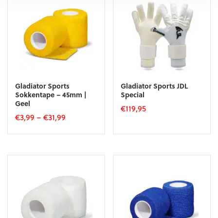
Gladiator Sports
Gladiator Sports JDL
Sokkentape – 45mm |
Special
Geel
€
119,95
€
3,99
–
€
31,99
Dit
Dit
product
product
heeft
heeft
meerdere
meerdere
variaties.
variaties.
Deze
Deze
optie
optie
kan
kan
gekozen
gekozen
worden