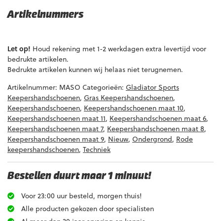
Artikelnummers
EAN code
Eigenschappen
Let op!
Houd rekening met 1-2 werkdagen extra levertijd voor
bedrukte artikelen.
Bedrukte artikelen kunnen wij helaas niet terugnemen.
Artikelnummer:
MASO
Categorieën:
Gladiator Sports
Keepershandschoenen
,
Gras Keepershandschoenen
,
Keepershandschoenen
,
Keepershandschoenen maat 10
,
Keepershandschoenen maat 11
,
Keepershandschoenen maat 6
,
Keepershandschoenen maat 7
,
Keepershandschoenen maat 8
,
Keepershandschoenen maat 9
,
Nieuw
,
Ondergrond
,
Rode
keepershandschoenen
,
Techniek
Bestellen duurt maar 1 minuut!
Voor 23:00 uur besteld, morgen thuis!
Alle producten gekozen door specialisten