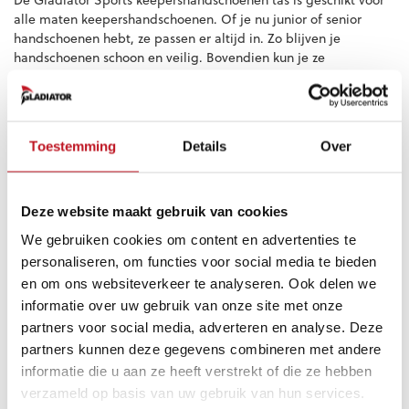
alle maten keepershandschoenen. Of je nu junior of senior
handschoenen hebt, ze passen er altijd in. Zo blijven je
handschoenen schoon en veilig. Bovendien kun je ze
gemakkelijk vervoeren.
Gladiator Sports keepershandschoenen tas
Orange Army kopen?
Toestemming
Details
Over
Ben je op zoek naar een keepershandschoenen tas? Dan is deze
van Gladiator Sports de juiste keuze! Voor 23:00 besteld, is
Deze website maakt gebruik van cookies
morgen thuis geleverd. Wil je meer informatie ontvangen?
Neem dan gerust contact met ons op. Wij helpen je graag
We gebruiken cookies om content en advertenties te
verder!
personaliseren, om functies voor social media te bieden
en om ons websiteverkeer te analyseren. Ook delen we
informatie over uw gebruik van onze site met onze
partners voor social media, adverteren en analyse. Deze
Gerelateerde producten
partners kunnen deze gegevens combineren met andere
informatie die u aan ze heeft verstrekt of die ze hebben
verzameld op basis van uw gebruik van hun services.