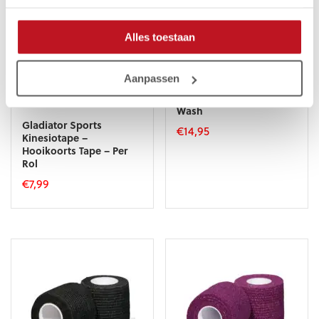
Alles toestaan
Aanpassen
Gladiator Sports
Handschoenenreiniger
Wash
Gladiator Sports
€
14,95
Kinesiotape –
Hooikoorts Tape – Per
Rol
€
7,99
Dit
product
heeft
meerdere
variaties.
Deze
optie
kan