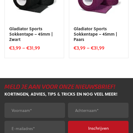
gekozen
worden
op
de
productpagina
Gladiator Sports
Gladiator Sports
Sokkentape – 45mm |
Sokkentape – 45mm |
Zwart
Paars
€
3,99
–
€
31,99
€
3,99
–
€
31,99
Dit
Dit
product
product
heeft
heeft
meerdere
meerdere
variaties.
variaties.
MELD JE AAN VOOR ONZE NIEUWSBRIEF!
Deze
Deze
optie
optie
KORTINGEN, ADVIES, TIPS & TRICKS EN NOG VEEL MEER!
kan
kan
gekozen
gekozen
Voornaam
*
Achternaam
*
worden
worden
op
op
de
de
E-
CAPTCHA
productpagina
productpagina