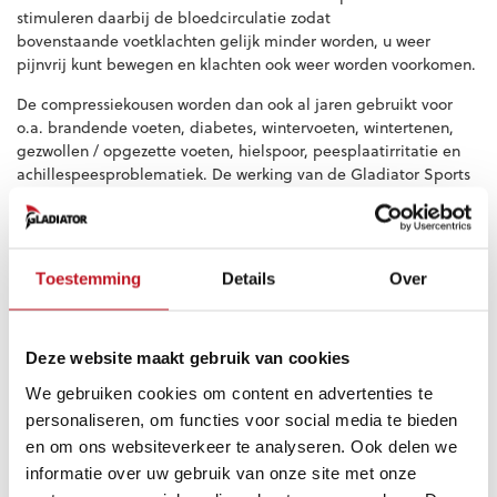
stimuleren daarbij de bloedcirculatie zodat
bovenstaande voetklachten gelijk minder worden, u weer
pijnvrij kunt bewegen en klachten ook weer worden voorkomen.
De compressiekousen worden dan ook al jaren gebruikt voor
o.a. brandende voeten, diabetes, wintervoeten, wintertenen,
gezwollen / opgezette voeten, hielspoor, peesplaatirritatie en
achillespeesproblematiek. De werking van de Gladiator Sports
Compressie sokken zijn dan ook wetenschappelijk bewezen en
worden al jaren door miljoenen mensen met groot succes
gebruikt voor verlichting bij langdurig gebruik, werken en
tijdens het sporten.
Toestemming
Details
Over
Materiaal: Nylon en Katoen
Voordelen
Deze website maakt gebruik van cookies
Snellere afvoer van afvalstoffen tijdens en na de
We gebruiken cookies om content en advertenties te
inspanning
personaliseren, om functies voor social media te bieden
Minder oedeemvorming (vochtophoping) in de voeten
en om ons websiteverkeer te analyseren. Ook delen we
Minder doorzakken van de voetboog
informatie over uw gebruik van onze site met onze
Minder irritatie aan de peesplaat