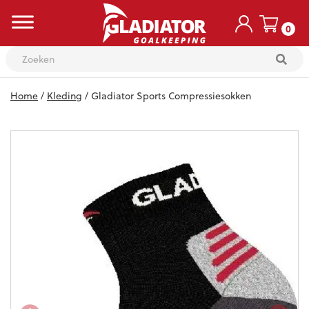
0
Skip
Home
/
Kleding
/ Gladiator Sports Compressiesokken
to
content