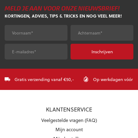
variaties.
Deze
MELD JE AAN VOOR ONZE NIEUWSBRIEF!
Deze
optie
optie
KORTINGEN, ADVIES, TIPS & TRICKS EN NOG VEEL MEER!
kan
kan
gekozen
gekozen
worden
Voornaam
*
Achternaam
*
worden
op
op
de
de
productpagina
E-
CAPTCHA
productpagina
mailadres
*
Gratis verzending vanaf €50,-
Op werkdagen vóór 23:
KLANTENSERVICE
Veelgestelde vragen (FAQ)
Mijn account