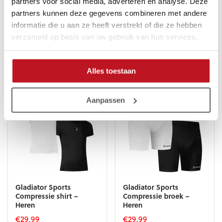
partners voor social media, adverteren en analyse. Deze
Betere doorbloeding en minder brandende voeten
partners kunnen deze gegevens combineren met andere
Ondersteuning aan uitgerekte banden en slappe spieren
informatie die u aan ze heeft verstrekt of die ze hebben
verzameld op basis van uw gebruik van hun services.
Gerelateerde producten
Alles toestaan
Aanpassen
Gladiator Sports
Gladiator Sports
Compressie shirt –
Compressie broek –
Heren
Heren
€
29,99
€
29,99