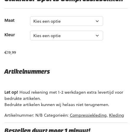
Maat
Kleur
€
19,99
Artikelnummers
EAN code
Eigenschappen
Let op!
Houd rekening met 1-2 werkdagen extra levertijd voor
8719325203127
Maat: S | Kleur: Zwart
bedrukte artikelen.
8719689229542
Maat: S | Kleur: Wit
Bedrukte artikelen kunnen wij helaas niet terugnemen.
8719325203097
Maat: L | Kleur: Wit
Artikelnummer:
N/B
Categorieën:
Compressiekleding
,
Kleding
Bestellen duurt maar 1 minuut!