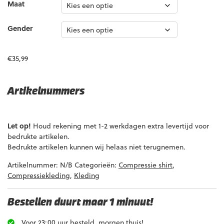
Maat
Gender
€
35,99
Artikelnummers
EAN code
Eigenschappen
Let op!
Houd rekening met 1-2 werkdagen extra levertijd voor
8719325203530
Maat: S | Gender: Heren
bedrukte artikelen.
8719325203547
Maat: M | Gender: Heren
Bedrukte artikelen kunnen wij helaas niet terugnemen.
8719325203554
Maat: L | Gender: Heren
Artikelnummer:
N/B
Categorieën:
Compressie shirt
,
8719325203561
Maat: XL | Gender: Heren
Compressiekleding
,
Kleding
8719325203578
Maat: XXL | Gender: Heren
8719325203646
Maat: XXXL | Gender: Heren
Bestellen duurt maar 1 minuut!
8719325203592
Maat: S | Gender: Dames
Voor 23:00 uur besteld, morgen thuis!
8719325203608
Maat: M | Gender: Dames