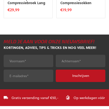
Compressiebroek Lang
Compressiesokken
€
29,99
€
19,99
Dit
Dit
product
product
heeft
heeft
meerdere
meerdere
variaties.
variaties.
MELD JE AAN VOOR ONZE NIEUWSBRIEF!
Deze
Deze
optie
optie
KORTINGEN, ADVIES, TIPS & TRICKS EN NOG VEEL MEER!
kan
kan
gekozen
gekozen
Voornaam
*
Achternaam
*
worden
worden
op
op
de
de
E-
CAPTCHA
productpagina
productpagina
mailadres
*
Gratis verzending vanaf €50,-
Op werkdagen vóór 23: