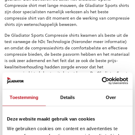
Compressie shirt met lange mouwen, de Gladiator Sports shirts
zijn door specialisten namelijk verkozen als het beste
compressie shirt van dit moment en de werking van compressie
shirts zijn wetenschappelijk bewezen.
De Gladiator Sports Compressie shirts kwamen als beste uit de
test vanwege de hDc Technologie (hieronder meer informatie)
en omdat de compressieshirts de comfortabelste en effectieve
compressie bieden, de beste pasvorm hebben en het materiaal
is ook zeer ademend en het feit dat ze ook de beste prijs-
kwaliteitverhouding hadden zorgde ervoor dat het
compressieshirt als beste uit de test kwam. De Gladiator Sports
Compressieshirts zijn dan ook ideaal bij alle bovenstaande
klachten en worden door miljoenen mensen gebruikt bij alle
bovenstaande indicaties en speciaal aanbevolen door ons
Toestemming
Details
Over
medisch team.
Details
Deze website maakt gebruik van cookies
Anti-Odor-technologie voorkomt de groei van bacteriën
We gebruiken cookies om content en advertenties te
die zweetlucht produceren