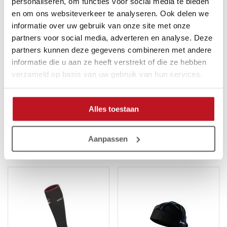
personaliseren, om functies voor social media te bieden
Shirt gemaakt van ademend materiaal voor langdurig
comfort
en om ons websiteverkeer te analyseren. Ook delen we
Stretchstukken onder de oksels zorgen voor strategische
informatie over uw gebruik van onze site met onze
ventilatie
partners voor social media, adverteren en analyse. Deze
UPF 30+ beschermt je huid tegen schadelijke
partners kunnen deze gegevens combineren met andere
zonnestraling
informatie die u aan ze heeft verstrekt of die ze hebben
4-way stretchstof voor meer bewegingsvrijheid in alle
verzameld op basis van uw gebruik van hun services.
richtingen
Het speciaal ontworpen moisture transport system voert
zweet af
Alles toestaan
Aanpassen
Gerelateerde producten