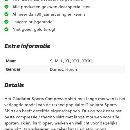
Alle producten gekozen door specialisten
8719325203615
Maat: L | Gender: Dames
Al meer dan 30 jaar ervaring en kennis
8719325203622
Maat: XL | Gender: Dames
Laagste prijsgarantie!
8719325203639
Maat: XXL | Gender: Dames
Niet goed, geld terug!
Extra informatie
Maat
S, M, L, XL, XXL, XXXL
Gender
Dames, Heren
Details
Het Gladiator Sports Compressie shirt met lange mouwen is het
verlengde model van de razend populaire Gladiator Sports
Shirts en heeft dezelfde eigenschappen. Dus op zoek naar het
beste compressie / thermo shirt met lange mouwen voor alle
sporten, skiën, hardlopen, werken en wellicht voor dagelijks
gebruik? Dan adviseren we zeker het Gladiator Sports