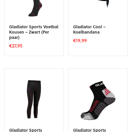
Gladiator Sports Voetbal
Gladiator Cool –
Kousen – Zwart (Per
Koelbandana
paar)
€
19,99
€
27,95
Dit
product
heeft
meerdere
variaties.
Deze
optie
kan
gekozen
worden
op
de
productpagina
Gladiator Sports
Gladiator Sports