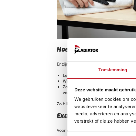
Hoe berg je keepershandsc
Er zijn een aantal praktische maniere
Toestemming
Leg een washandje of zachte doek t
Wikkel de handschoenen in een handd
Zorg dat de handschoenen licht vocht
Deze website maakt gebruik
voldoende vochtig zijn.
We gebruiken cookies om cont
Zo blijven je handschoenen soepel en kl
websiteverkeer te analyseren
media, adverteren en analys
Extra tip: gebruik een kee
verstrekt of die ze hebben v
Voor dagelijks gebruik en korte opslag 