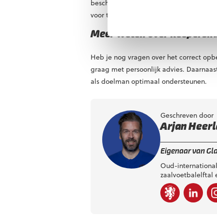
beschermen tegen vuil en beschadiging,
voor transport, maar ook voor het veili
Meer weten over keepersh
Heb je nog vragen over het correct o
graag met persoonlijk advies. Daarnaas
als doelman optimaal ondersteunen.
Geschreven door
Arjan Heer
Eigenaar van Gl
Oud-internationa
zaalvoetbalelftal