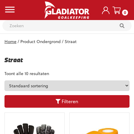
0
Skip
Home
/ Product Ondergrond / Straat
to
content
Straat
Toont alle 10 resultaten
Filteren