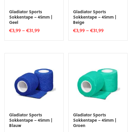
productpagina
Gladiator Sports
Gladiator Sports
Sokkentape – 45mm |
Sokkentape – 45mm |
Geel
Beige
€
3,99
–
€
31,99
€
3,99
–
€
31,99
Dit
Dit
product
product
heeft
heeft
meerdere
meerdere
variaties.
variaties.
Deze
Deze
optie
optie
kan
kan
gekozen
gekozen
worden
worden
op
op
de
de
productpagina
productpagina
Gladiator Sports
Gladiator Sports
Sokkentape – 45mm |
Sokkentape – 45mm |
Blauw
Groen