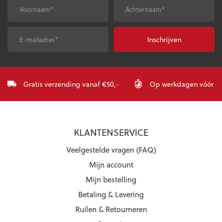
worden
worden
Voornaam
*
Achternaam
*
op
op
de
de
productpagina
productpagina
E-
CAPTCHA
mailadres
*
Gratis verzending vanaf €50,-
Op werkdagen vóór 23:
KLANTENSERVICE
Veelgestelde vragen (FAQ)
Mijn account
Mijn bestelling
Betaling & Levering
Ruilen & Retourneren