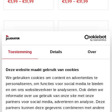
€
3,99
–
€
31,99
€
3,99
–
€
31,99
Dit
Dit
product
product
heeft
heeft
meerdere
meerdere
variaties.
variaties.
Deze
Deze
optie
optie
kan
kan
gekozen
gekozen
worden
worden
Toestemming
Details
Over
op
op
de
de
productpagina
productpagina
Deze website maakt gebruik van cookies
Gladiator Sports
Gladiator Sports
Sokkentape – 45mm |
Sokkentape – 45mm |
We gebruiken cookies om content en advertenties te
Paars
Roze
personaliseren, om functies voor social media te bieden
€
3,99
–
€
31,99
€
3,99
–
€
31,99
en om ons websiteverkeer te analyseren. Ook delen we
Dit
Dit
informatie over uw gebruik van onze site met onze
product
product
partners voor social media, adverteren en analyse. Deze
heeft
heeft
partners kunnen deze gegevens combineren met andere
meerdere
meerdere