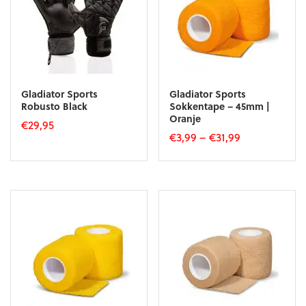
Gladiator Sports
Gladiator Sports
Robusto Black
Sokkentape – 45mm |
Oranje
€
29,95
€
3,99
–
€
31,99
Dit
Dit
product
product
heeft
heeft
meerdere
meerdere
variaties.
variaties.
Deze
Deze
optie
optie
kan
kan
gekozen
gekozen
worden
worden
op
op
de
de
productpagina