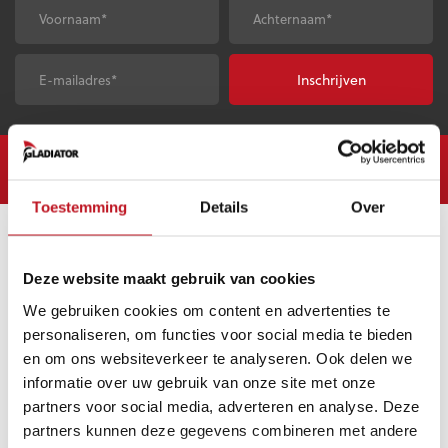
Voornaam
*
Achternaam
*
E-
CAPTCHA
mailadres
*
Gratis verzending vanaf €50,-
Op werkdagen vóór 23:
Toestemming
Details
Over
KLANTENSERVICE
Deze website maakt gebruik van cookies
Veelgestelde vragen (FAQ)
We gebruiken cookies om content en advertenties te
Mijn account
personaliseren, om functies voor social media te bieden
en om ons websiteverkeer te analyseren. Ook delen we
Mijn bestelling
informatie over uw gebruik van onze site met onze
Betaling & Levering
partners voor social media, adverteren en analyse. Deze
Ruilen & Retourneren
partners kunnen deze gegevens combineren met andere