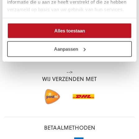
Garantie
informatie die u aan ze heeft verstrekt of die ze hebben
verzameld op basis van uw gebruik van hun services.
GLADIATORGOALKEEPING.NL
Alles toestaan
Ambassadeurs
Blogs
Aanpassen
Contact
-->
WIJ VERZENDEN MET
BETAALMETHODEN