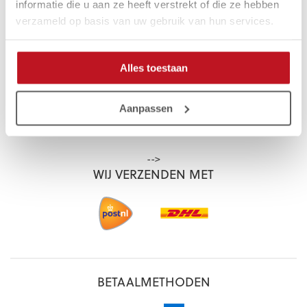
Garantie
informatie die u aan ze heeft verstrekt of die ze hebben
verzameld op basis van uw gebruik van hun services.
GLADIATORGOALKEEPING.NL
Alles toestaan
Ambassadeurs
Blogs
Aanpassen
Contact
-->
WIJ VERZENDEN MET
BETAALMETHODEN