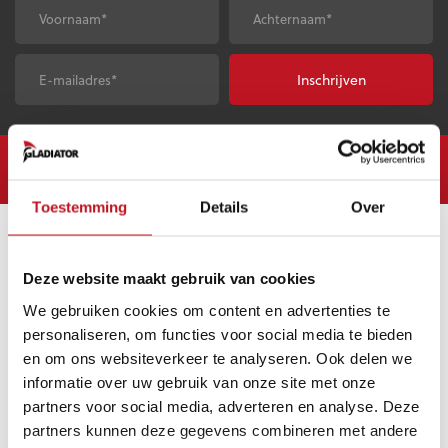
Voornaam
*
Achternaam
*
E-
CAPTCHA
mailadres
*
Gratis verzending vanaf €50,-
Op werkdagen vóór 23:
Toestemming
Details
Over
KLANTENSERVICE
Deze website maakt gebruik van cookies
Veelgestelde vragen (FAQ)
We gebruiken cookies om content en advertenties te
Mijn account
personaliseren, om functies voor social media te bieden
en om ons websiteverkeer te analyseren. Ook delen we
Mijn bestelling
informatie over uw gebruik van onze site met onze
Betaling & Levering
partners voor social media, adverteren en analyse. Deze
Ruilen & Retourneren
partners kunnen deze gegevens combineren met andere